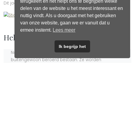
terugkeert en het helpt ons te begrijpen welke
Dit jaar steunen we
Stichting DierenLot
delen van de website u het meest interessant en
nuttig vindt. Als u doorgaat met het gebruiken
van onze website, gaan we er vanuit dat u
ermee instemt.
Lees meer
Help mee!
Ik begrijp het
Nog veel te veel dieren leiden in Nederland een
buitengewoon beroerd bestaan. Ze worden
opgesloten in veel te kleine hokken, soms ernstig
mishandeld, gewond op straat gezet of gewoon maar
aan hun lot overgelaten. Dit kan niet en dit mag niet
gebeuren.
Stichting DierenLot trekt zich het lot van deze dieren
erg aan en wil ze graag helpen. We vinden het daarbij
belangrijk om met name lokale en regionale, kleine en
middelgrote, organisaties te steunen. Want die
hebben het verreweg het moeilijkst met het