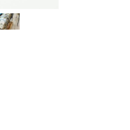
el bandje afgewerkt met gekleurde bolletjes.
n met dit elegante sieraad.