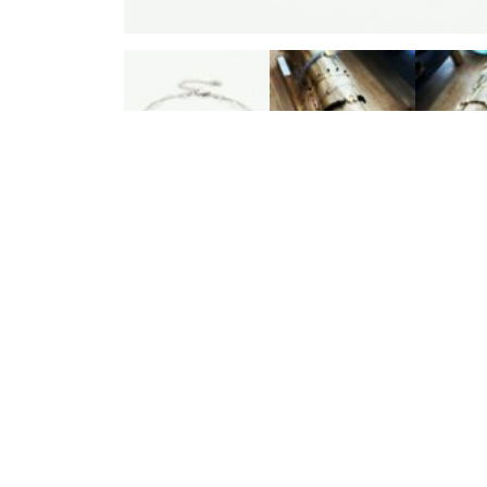
Beschrijving
Aanvullende informatie
Beschrijving
Sierlijk enkelbandje met een dubbel stainless ste
Laat je enkeltjes shinen tijdens de zomermaande
Gerelateerde producten