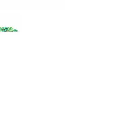
nze kleurrijke bandana’s!
e tas – met speelse patronen en zomerse tinten maak jij elke outfi