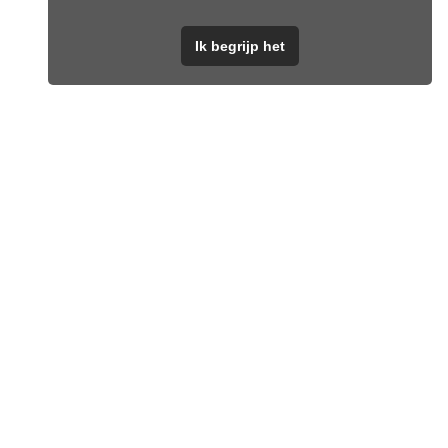
Ik begrijp het
t helemaal af. Laat de zon maar komen!