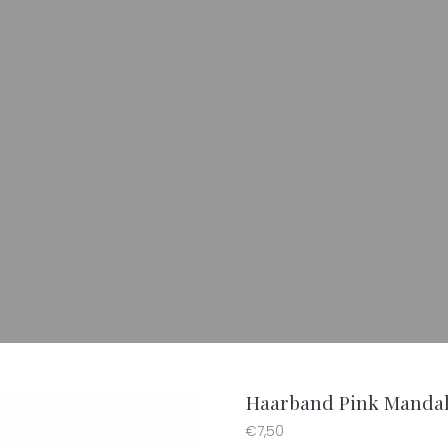
Haarband Pink Manda
€
7,50