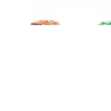
Beschrijving
Aanvullende informatie
Beschrijving
Geef je zomerlook een vrolijke boost met o
Perfect voor in je haar, om je nek of aan j
Gerelateerde producten