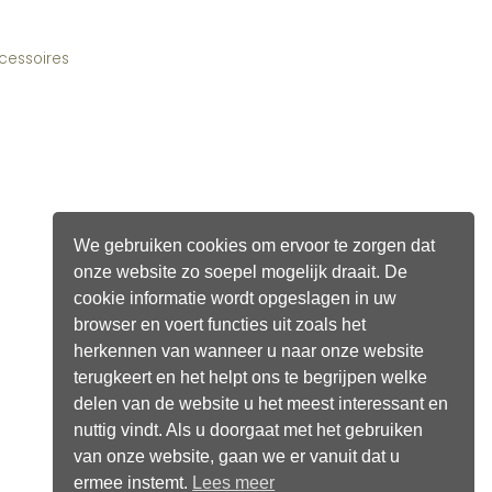
cessoires
We gebruiken cookies om ervoor te zorgen dat
onze website zo soepel mogelijk draait. De
cookie informatie wordt opgeslagen in uw
browser en voert functies uit zoals het
herkennen van wanneer u naar onze website
terugkeert en het helpt ons te begrijpen welke
delen van de website u het meest interessant en
nuttig vindt. Als u doorgaat met het gebruiken
van onze website, gaan we er vanuit dat u
ermee instemt.
Lees meer