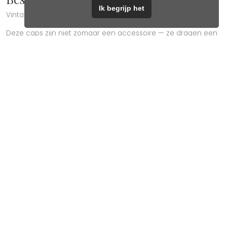
Ik begrijp het
Vintage vibes & soft hearts 🧢❤️
Deze caps zijn niet zomaar een accessoire — ze dragen een
zacht hart, met een stoere touch.
Verkrijgbaar in drie tijdloze tinten die overal bij passen.
Perfect voor jouw casual look, met een vleugje liefde.
Gerelateerde producten