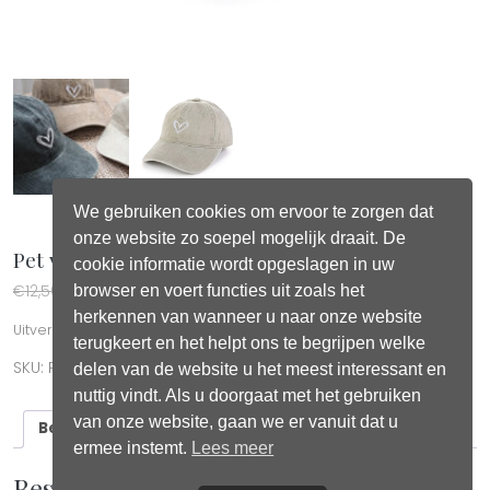
We gebruiken cookies om ervoor te zorgen dat
onze website zo soepel mogelijk draait. De
Pet vintage hart beige
cookie informatie wordt opgeslagen in uw
Oorspronkelijke prijs was: €12,50.
Huidige prijs is: €10,00.
browser en voert functies uit zoals het
€
12,50
€
10,00
herkennen van wanneer u naar onze website
Uitverkocht
terugkeert en het helpt ons te begrijpen welke
SKU:
P07
Categorieën:
Haar accessoires
,
Petten
delen van de website u het meest interessant en
nuttig vindt. Als u doorgaat met het gebruiken
van onze website, gaan we er vanuit dat u
Beschrijving
ermee instemt.
Lees meer
Beschrijving