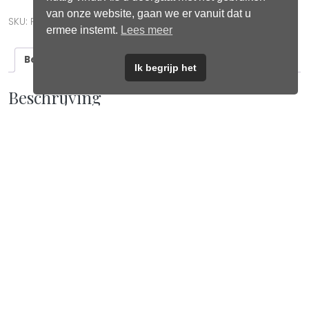
van onze website, gaan we er vanuit dat u
SKU:
P06
Categorieën:
Haar accessoires
,
Petten
ermee instemt.
Lees meer
Beschrijving
Ik begrijp het
Beschrijving
Vintage vibes & soft hearts 🧢❤️
Deze caps zijn niet zomaar een accessoire — ze dragen een
zacht hart, met een stoere touch.
Verkrijgbaar in drie tijdloze tinten die overal bij passen.
Perfect voor jouw casual look, met een vleugje liefde.
Gerelateerde producten