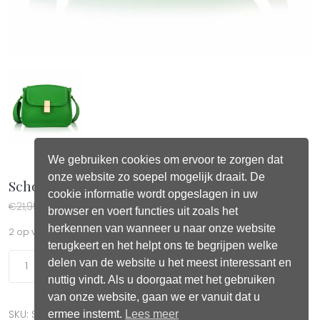
We gebruiken cookies om ervoor te zorgen dat
onze website zo soepel mogelijk draait. De
Schoudertas Blitz Green
cookie informatie wordt opgeslagen in uw
Oorspronkelijke prijs was: €21,95.
Huidige prijs is: €12,95.
€
21,95
€
12,95
browser en voert functies uit zoals het
herkennen van wanneer u naar onze website
2 op voorraad
terugkeert en het helpt ons te begrijpen welke
Schoudertas Blitz Green aantal
delen van de website u het meest interessant en
Toevoegen aan winkelwagen
nuttig vindt. Als u doorgaat met het gebruiken
van onze website, gaan we er vanuit dat u
ermee instemt.
Lees meer
SKU:
ST30
Categorie:
Tassen