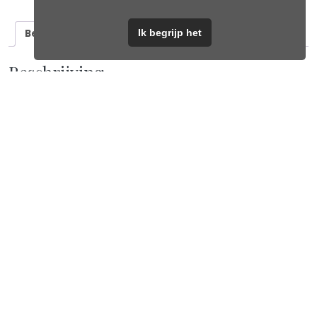
Ik begrijp het
Beschrijving
Aanvullende informatie
Beschrijving
Met dit tasje heb je een echte opvallende eye catcher aan je
schouders hangen vanwege de opvallende groen kleur met
goudkleurige gesp.
Afmeting 21*15*7cm
Gerelateerde producten