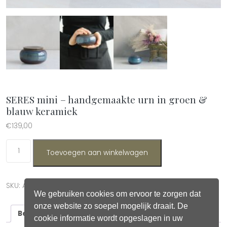
SERES mini – handgemaakte urn in groen &
blauw keramiek
€
139,00
SERES mini – handgemaakte urn in groen & blauw keramiek aant
Toevoegen aan winkelwagen
SKU:
ART09
Categorie:
Urnen & Assieraden
We gebruiken cookies om ervoor te zorgen dat
onze website zo soepel mogelijk draait. De
Beschrijving
cookie informatie wordt opgeslagen in uw