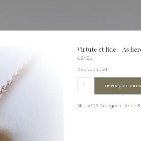
Virtute et fide – As h
€
24,95
2 op voorraad
Virtute et fide - As herdenkin
Toevoegen aan w
SKU:
VF05
Categorie:
Urnen &