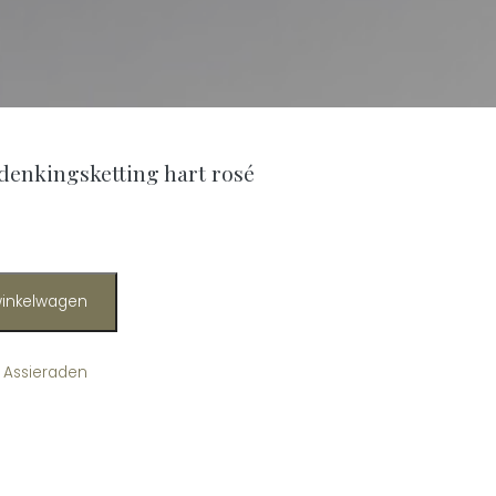
erdenkingsketting hart rosé
gsketting hart rosé aantal
inkelwagen
 Assieraden