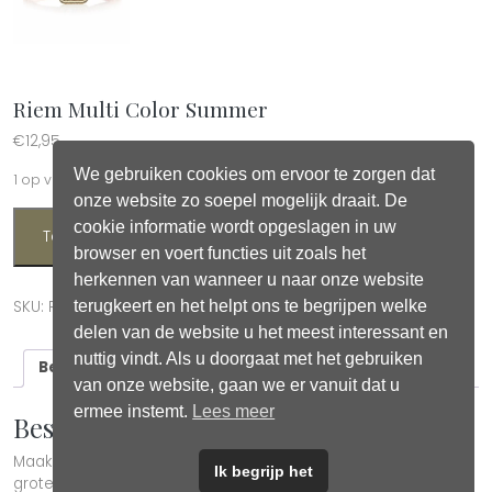
Riem Multi Color Summer
€
12,95
We gebruiken cookies om ervoor te zorgen dat
1 op voorraad
onze website zo soepel mogelijk draait. De
Riem Multi Color Summer aantal
cookie informatie wordt opgeslagen in uw
Toevoegen aan winkelwagen
browser en voert functies uit zoals het
herkennen van wanneer u naar onze website
terugkeert en het helpt ons te begrijpen welke
SKU:
R02
Categorie:
Strandjurkjes & Riemen
delen van de website u het meest interessant en
nuttig vindt. Als u doorgaat met het gebruiken
Beschrijving
Aanvullende informatie
van onze website, gaan we er vanuit dat u
ermee instemt.
Lees meer
Beschrijving
Maak je zomerse (strand)outfit af met deze boho riemen met
Ik begrijp het
grote gesp in diverse (natuurlijke) kleuren.