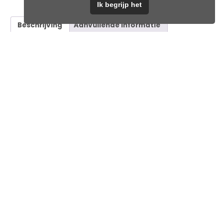
Ik begrijp het
Beschrijving
Aanvullende informatie
Beschrijving
Sleutelhangers van buffelleder in diverse kleuren verkrijgbaar:
Cognac/bruin, zwart of taupe-grijs. Gecombineerd met een
tweetal metalen hangertjes in de vorm van veertjes.
Leuke eye-catcher voor bijvoorbeeld aan je sleutelbos of tas.
Gerelateerde producten