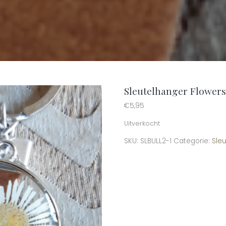
Sleutelhanger Flower
€
5,95
Uitverkocht
SKU:
SLBULL2-1
Categorie:
Sle