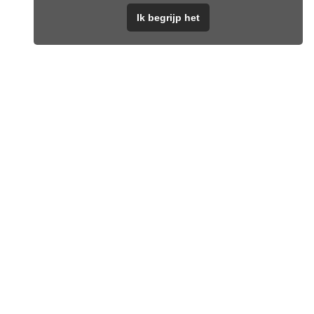
Ik begrijp het
Portemonnee Army Green
€
14,95
Toevoegen aan winkelwagen