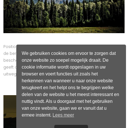
Positioneer jezelf op het grasveld tussen de bergen. Geven
We gebruiken cookies om ervoor te zorgen dat
de bergen je een krachtig gevoel, een gevoel van
onze website zo soepel mogelijk draait. De
bescherming, een gevoel dat je "on top of the world" staat of
cookie informatie wordt opgeslagen in uw
geeft dit je juist een gevoel van opgesloten zitten, geen
browser en voert functies uit zoals het
uitweg ervaren.......
herkennen van wanneer u naar onze website
terugkeert en het helpt ons te begrijpen welke
delen van de website u het meest interessant en
nuttig vindt. Als u doorgaat met het gebruiken
van onze website, gaan we er vanuit dat u
ermee instemt.
Lees meer