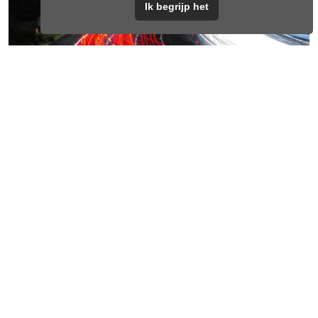
Ik begrijp het
Bedenk dat je op deze brug staat, uitkijkend over de
honderden voorbij razende lichten. Wat doet dit met je? Krijg
je er een onrustig gevoel van, een haastig gevoel, een gevoel
van chaos.
Of luister je slechts naar de banden die het wegdek raken en
al suizend hun weg gaan. Geeft dit geluid je juist rust en
vergeet je even alles om je heen. Verdwaal je in gedachten al
kijkend naar de strepen van licht. Geef dit je een gevoel van
vrijheid, weg kunnen of juist een gevoel van drukte van alle
dag.